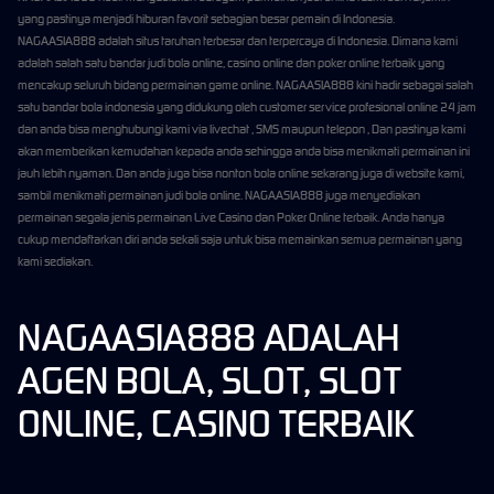
yang pastinya menjadi hiburan favorit sebagian besar pemain di Indonesia.
NAGAASIA888 adalah situs taruhan terbesar dan terpercaya di Indonesia. Dimana kami
adalah salah satu bandar judi bola online, casino online dan poker online terbaik yang
mencakup seluruh bidang permainan game online. NAGAASIA888 kini hadir sebagai salah
satu bandar bola indonesia yang didukung oleh customer service profesional online 24 jam
dan anda bisa menghubungi kami via livechat , SMS maupun telepon , Dan pastinya kami
akan memberikan kemudahan kepada anda sehingga anda bisa menikmati permainan ini
jauh lebih nyaman. Dan anda juga bisa nonton bola online sekarang juga di website kami,
sambil menikmati permainan judi bola online. NAGAASIA888 juga menyediakan
permainan segala jenis permainan Live Casino dan Poker Online terbaik. Anda hanya
cukup mendaftarkan diri anda sekali saja untuk bisa memainkan semua permainan yang
kami sediakan.
NAGAASIA888 ADALAH
AGEN BOLA, SLOT, SLOT
ONLINE, CASINO TERBAIK