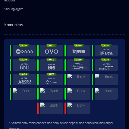
E-Sports
Sabung Ayam
Komunitas
* Selama bank maintenance dan bank offline deposit dan penarikan tidak dapat
diproses