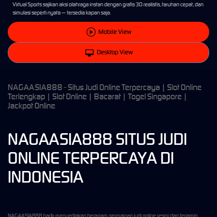
Virtual Sports sajikan aksi olahraga instan dengan grafis 3D realistis, taruhan cepat, dan
simulasi seperti nyata — tersedia kapan saja.
Mobile View
Desktop View
NAGAASIA888 - Situs Judi Online Terpercaya | Slot Online
Terlengkap | Slot Online | Bacarat | Togel Singapore |
Jackpot Online
NAGAASIA888 SITUS JUDI
ONLINE TERPERCAYA DI
INDONESIA
NAGAASIA888 hadir menyediakan beragam permainan judi online resmi dan terjamin