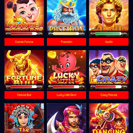
RTP
83%
RTP
89%
RTP
94%
Grande Fortune
Poseidon
Apollo
RTP
82%
RTP
81%
RTP
79%
Fortune Bull
Lucky Little Devil
Crazy Thieves