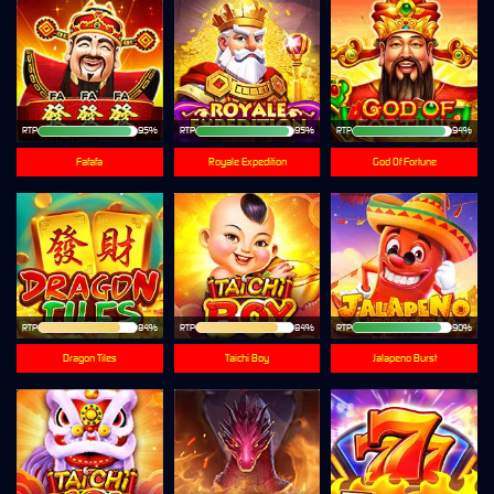
RTP
95%
RTP
95%
RTP
94%
Fafafa
Royale Expedition
God Of Fortune
RTP
84%
RTP
84%
RTP
90%
Dragon Tiles
Taichi Boy
Jalapeno Burst