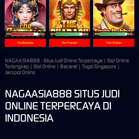
RTP
83%
RTP
90%
RTP
94%
The Beauties
The Pharaoh
Train Robber
NAGAASIA888 - Situs Judi Online Terpercaya | Slot Online
Terlengkap | Slot Online | Bacarat | Togel Singapore |
Jackpot Online
NAGAASIA888 SITUS JUDI
ONLINE TERPERCAYA DI
INDONESIA