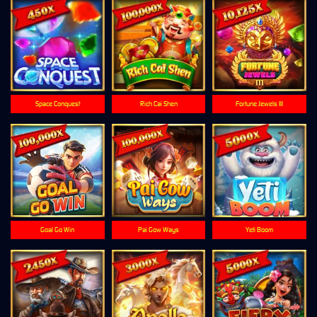
Space Conquest
Rich Cai Shen
Fortune Jewels III
Goal Go Win
Pai Gow Ways
Yeti Boom