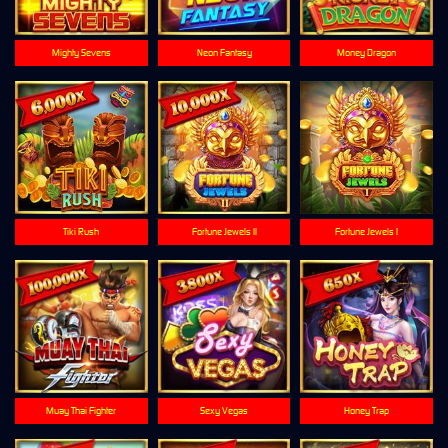
Mighty Sevens
Neon Fantasy
Money Dragon
Tiki Rush
Fortune Jewels II
Fortune Jewels I
Muay Thai Fighter
Sexy Vegas
Honey Trap