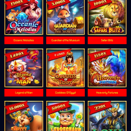
Oceanic Melodies
Guardian of the Museum
Safari Blitz
Legend of Nian
Goddess Of Egypt
Heavenly Fortunes