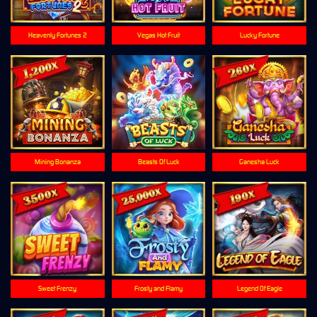
Heavenly Fortunes 2
Vegas Hot Fruit
Lucky Fortune
Mining Bonanza
Beasts Of Luck
Ganesha Luck
Sweet Frenzy
Frosty and Flamy
Legend Of Eagle