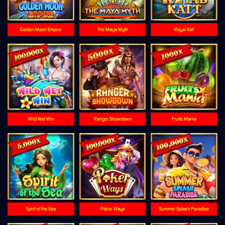
Golden Moon Empire
The Maya Myth
Royal Katt
Wild Wet Win
Ranger Showdown
Fruits Mania
Spirit of the Sea
Poker Ways
Summer Splash Paradise