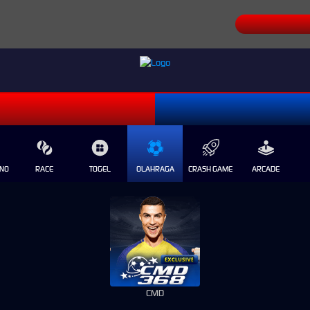
INO
RACE
TOGEL
OLAHRAGA
CRASH GAME
ARCADE
CMD