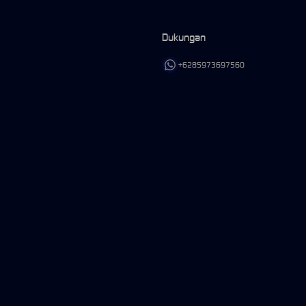
Dukungan
+6285973697560