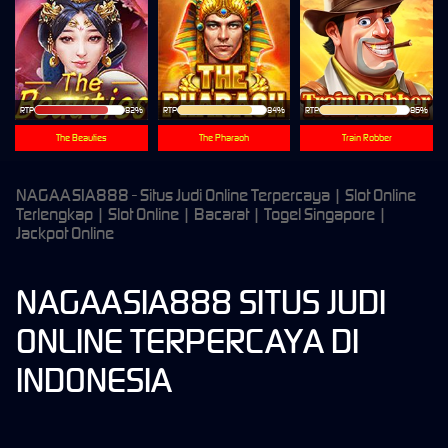
RTP
82%
RTP
84%
RTP
86%
The Beauties
The Pharaoh
Train Robber
NAGAASIA888 - Situs Judi Online Terpercaya | Slot Online
Terlengkap | Slot Online | Bacarat | Togel Singapore |
Jackpot Online
NAGAASIA888 SITUS JUDI
ONLINE TERPERCAYA DI
INDONESIA