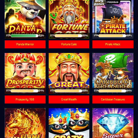
RTP
93%
RTP
86%
RTP
89%
Panda Warrior
Fortune Gate
Pirate Attack
RTP
84%
RTP
89%
RTP
84%
Prosperity 168
Great Wealth
Caribbean Treasure