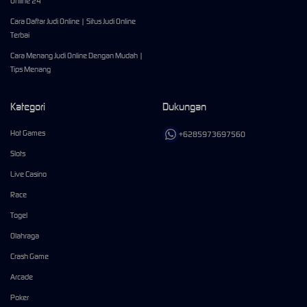
Online 24
Cara Daftar Judi Online | Situs Judi Online
Terbai
Cara Menang Judi Online Dengan Mudah |
Tips Menang
Kategori
Dukungan
Hot Games
+6285973697560
Slots
Live Casino
Race
Togel
Olahraga
Crash Game
Arcade
Poker