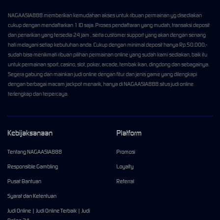
NAGAASIA888 memberikan kemudahan akses untuk ribuan permainan yg disediakan
cukup dengan mendaftarkan 1 ID saja. Proses pendaftaran yang mudah, transaksi deposit
dan penarikan yang tersedia 24 jam , serta customer support yang akan dengan senang
hati melayani setiap kebutuhan anda. Cukup dengan minimal deposit hanya Rp.50.000,-
sudah bisa menikmati ribuan pilihan permainan online yang sudah kami sediakan, baik itu
untuk permainan sport, casino, slot, poker, arcade, tembak ikan, dingdong dan sebagainya.
Segera gabung dan mainkan judi online dengan fitur dan jenis game yang dilengkapi
dengan berbagai macam jackpot menarik, hanya di NAGAASIA888 situs judi online
terlengkap dan terpercaya.
Kebijaksanaan
Platform
Tentang NAGAASIA888
Promosi
Responsible Gambling
Loyalty
Pusat Bantuan
Referral
Syarat dan Ketentuan
Judi Online | Judi Online Terbaik | Judi