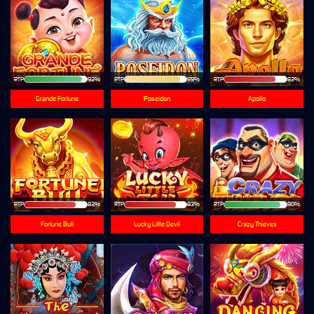
RTP
92%
RTP
89%
RTP
82%
Grande Fortune
Poseidon
Apollo
RTP
82%
RTP
83%
RTP
90%
Fortune Bull
Lucky Little Devil
Crazy Thieves