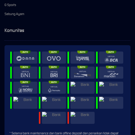
E-Sports
Sabung Ayam
Komunitas
* Selama bank maintenance dan bank offline deposit dan penarikan tidak dapat