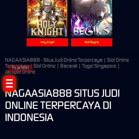
Holy Knight
Wolf Begins
NAGAASIA888 - Situs Judi Online Terpercaya | Slot Online
Terlengkap | Slot Online | Bacarat | Togel Singapore |
Tap Me!
Jackpot Online
NAGAASIA888 SITUS JUDI
ONLINE TERPERCAYA DI
INDONESIA