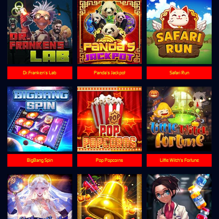
Dr.Franken’s Lab
Panda’s Jackpot
Safari Run
BigBang Spin
Pop Popcorns
Little Witch's Fortune