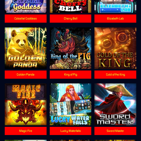
Celestial Goddess
Cherry Bell
Elizabeth Lab
Golden Panda
King of Pig
Gold of the King
Magic Fire
Lucky Waterfalls
Sword Master