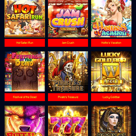
Hot Safari Run
Jam Crush
Hottie’s Vacation
Festival of the Dead
Pirate's Treasure
Lucky Goldbar