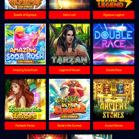
Quests of Olympus
Astro Luck
Olympus Legend
Amazing Soda Rush
Legend of Tarzan
Double Race
Fantastic Faries
Santa in the Summer
Ancient Stones