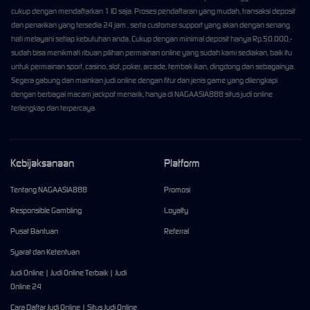
cukup dengan mendaftarkan 1 ID saja. Proses pendaftaran yang mudah, transaksi deposit
dan penarikan yang tersedia 24 jam , serta customer support yang akan dengan senang
hati melayani setiap kebutuhan anda. Cukup dengan minimal deposit hanya Rp.50.000,-
sudah bisa menikmati ribuan pilihan permainan online yang sudah kami sediakan, baik itu
untuk permainan sport, casino, slot, poker, arcade, tembak ikan, dingdong dan sebagainya.
Segera gabung dan mainkan judi online dengan fitur dan jenis game yang dilengkapi
dengan berbagai macam jackpot menarik, hanya di NAGAASIA888 situs judi online
terlengkap dan terpercaya.
Kebijaksanaan
Platform
Tentang NAGAASIA888
Promosi
Responsible Gambling
Loyalty
Pusat Bantuan
Referral
Syarat dan Ketentuan
Judi Online | Judi Online Terbaik | Judi
Online 24
Cara Daftar Judi Online | Situs Judi Online