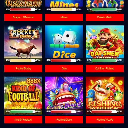
RTP
83%
RTP
85%
RTP
98%
Dragon of Demons
Mines
Classic Mario
RTP
85%
RTP
80%
RTP
97%
Rocket Derby
Dice
Cai Shen Fishing
RTP
90%
RTP
82%
RTP
80%
King Of Football
Fishing Disco
Fishing YiLuFa