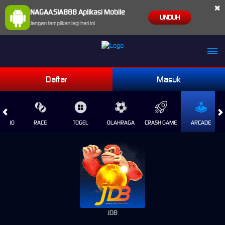
×
NAGAASIA888 Aplikasi Mobile
UNDUH
Jangan tampilkan lagi hari ini
Daftar
Masuk
CASINO
RACE
TOGEL
OLAHRAGA
CRASH GAME
ARCADE
JDB