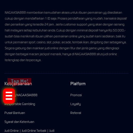
NAGAASIA888 memberikan kemudahan akses untuk ribuan permainan yg disediakan
cukup dengan mendaftarkan 1 ID saja. Proses pendaftaran yang mudah, transaksi deposit
dan penarikan yang tersedia 24 jam , serta customer support yang akan dengan senang
hati melayani setiap kebutuhan anda. Cukup dengan minimal deposit hanya Rp.50.000,-
sudah bisa menikmati ribuan pilihan permainan online yang sudah kami sediakan, baik itu
untuk permainan sport, casino, slot, poker, arcade, tembak ikan, dingdong dan sebagainya.
Segera gabung dan mainkan judi online dengan fitur dan jenis game yang dilengkapi
dengan berbagai macam jackpot menarik, hanya di NAGAASIA888 situs judi online
terlengkap dan terpercaya.
Tap Me!
Kebijaksanaan
Platform
Tentang NAGAASIA888
Promosi
Responsible Gambling
Loyalty
Pusat Bantuan
Referral
Syarat dan Ketentuan
Judi Online | Judi Online Terbaik | Judi