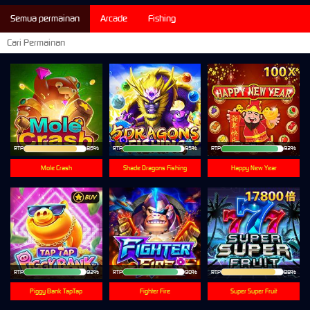
Semua permainan
Arcade
Fishing
RTP
86%
RTP
95%
RTP
92%
Mole Crash
Shade Dragons Fishing
Happy New Year
RTP
92%
RTP
90%
RTP
88%
Piggy Bank TapTap
Fighter Fire
Super Super Fruit