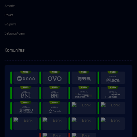
Arcade
Poker
E-Sports
Sabung Ayam
Komunitas