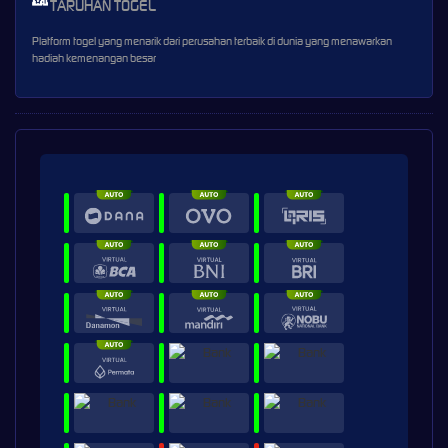
TARUHAN TOGEL
Platform togel yang menarik dari perusahan terbaik di dunia yang menawarkan
hadiah kemenangan besar