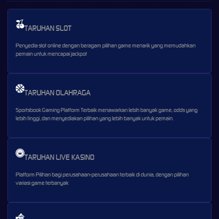
TARUHAN SLOT
Penyedia slot online dengan beragam pilihan game menarik yang memudahkan
pemain untuk mencapai jackpot
TARUHAN OLAHRAGA
Sportsbook Gaming Platform Terbaik menawarkan lebih banyak game, odds yang
lebih tinggi, dan menyediakan pilihan yang lebih banyak untuk pemain.
TARUHAN LIVE KASINO
Platform Pilihan bagi perusahaan-perusahaan terbaik di dunia, dengan pilihan
variasi game terbanyak