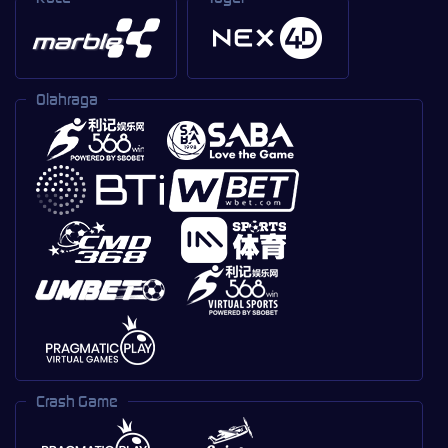
Olahraga
Crash Game