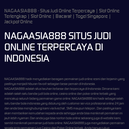
NAGAASIA888 - Situs Judi Online Terpercaya | Slot Online
Terlengkap | Slot Online | Bacarat | Togel Singapore |
Jackpot Online
NAGAASIA888 SITUS JUDI
ONLINE TERPERCAYA DI
INDONESIA
NAGAASIA888 hadir menyediakan beragam permainan judi online resmi dan terjamin yang
pastinya menjadi hiburan favorit sebagian besar pemain di Indonesia.
NAGAASIA888 adalah situs taruhan terbesar dan terpercaya di Indonesia. Dimana kami
adalah salah satu bandar judi bola online, casino online dan poker online terbaik yang
mencakup seluruh bidang permainan game online. NAGAASIA888 kini hadir sebagai salah
satu bandar bola indonesia yang didukung oleh customer service profesional online 24 jam
dan anda bisa menghubungi kami via livechat , SMS maupun telepon , Dan pastinya kami
akan memberikan kemudahan kepada anda sehingga anda bisa menikmati permainan ini
jauh lebih nyaman. Dan anda juga bisa nonton bola online sekarang juga di website kami,
sambil menikmati permainan judi bola online. NAGAASIA888 juga menyediakan permainan
segala jenis permainan Live Casino dan Poker Online terbaik. Anda hanya cukup