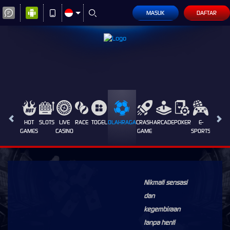
MASUK
DAFTAR
HOT
SLOTS
LIVE
RACE
TOGEL
OLAHRAGA
CRASH
ARCADE
POKER
E-
SABUN
GAMES
CASINO
GAME
SPORTS
AYAM
Nikmati sensasi
dan
kegembiraan
tanpa henti