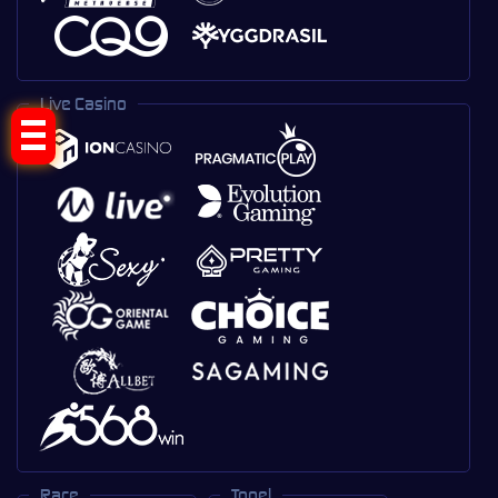
Tap Me!
Live Casino
Race
Togel