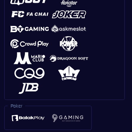
Poker