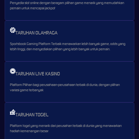
Penyedia slot online dengan beragam pilihan game menarik yang memudahkan
pemain untuk mencapai jackpot
TARUHAN OLAHRAGA
Sportsbook Gaming Platform Terbaik menawarkan lebih banyak game, odds yang
lebih tinggi, dan menyediakan pilihan yang lebih banyak untuk pemain.
TARUHAN LIVE KASINO
Platform Pilihan bagi perusahaan-perusahaan terbaik di dunia, dengan pilihan
variasi game terbanyak
TARUHAN TOGEL
Platform togel yang menarik dari perusahan terbaik di dunia yang menawarkan
hadiah kemenangan besar