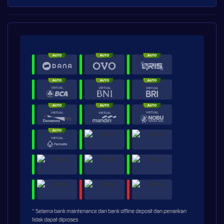
* Selama bank maintenance dan bank offline deposit dan penarikan
tidak dapat diproses