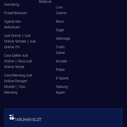
Referral
Gambling
Live
Pusat Bantuan
Casino
Syarat dan
Race
Ketentuan
Togel
Judi Online | Judi
Olahraga
Online Terbaik | Judi
Online 24
Crash
Game
Cara Daftar Judi
Online | Situs Judi
Arcade
Online Terbai
Poker
Cara Menang Judi
E-Sports
Online Dengan
Mudah | Tips
Sabung
Menang
Ayam
TARUHAN SLOT