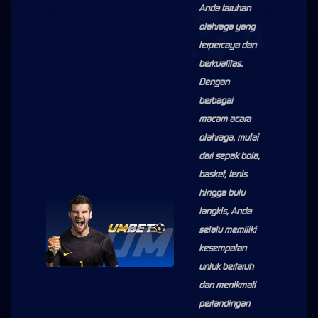
Anda taruhan
olahraga yang
terpercaya dan
berkualitas.
Dengan
berbagai
macam acara
olahraga, mulai
dari sepak bola,
basket, tenis
hingga bulu
tangkis, Anda
selalu memiliki
kesempatan
untuk bertaruh
dan menikmati
pertandingan