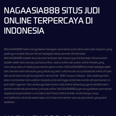
NAGAASIA888 SITUS JUDI
ONLINE TERPERCAYA DI
INDONESIA
NAGAASIA888 hadir menyediakan beragam permainan judi online resmi dan terjamin yang
pastinya menjadi hiburan favorit sebagian besar pemain di Indonesia.
NAGAASIA888 adalah situs taruhan terbesar dan terpercaya di Indonesia. Dimana kami
adalah salah satu bandar judi bola online, casino online dan poker online terbaik yang
mencakup seluruh bidang permainan game online. NAGAASIA888 kini hadir sebagai salah
satu bandar bola indonesia yang didukung oleh customer service profesional online 24 jam
dan anda bisa menghubungi kami via livechat , SMS maupun telepon , Dan pastinya kami
akan memberikan kemudahan kepada anda sehingga anda bisa menikmati permainan ini
jauh lebih nyaman. Dan anda juga bisa nonton bola online sekarang juga di website kami,
sambil menikmati permainan judi bola online. NAGAASIA888 juga menyediakan permainan
segala jenis permainan Live Casino dan Poker Online terbaik. Anda hanya cukup
mendaftarkan diri anda sekali saja untuk bisa memainkan semua permainan yang kami
sediakan.