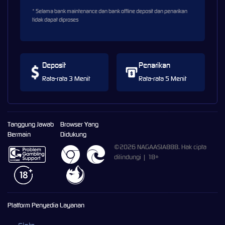
* Selama bank maintenance dan bank offline deposit dan penarikan
tidak dapat diproses
Deposit
Penarikan
Rata-rata 3 Menit
Rata-rata 5 Menit
Tanggung Jawab
Browser Yang
Bermain
Didukung
©2026 NAGAASIA888. Hak cipta
dilindungi | 18+
Platform Penyedia Layanan