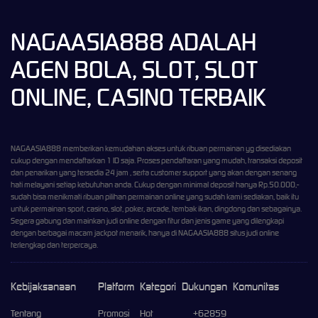
NAGAASIA888 ADALAH
AGEN BOLA, SLOT, SLOT
ONLINE, CASINO TERBAIK
NAGAASIA888 memberikan kemudahan akses untuk ribuan permainan yg disediakan
cukup dengan mendaftarkan 1 ID saja. Proses pendaftaran yang mudah, transaksi deposit
dan penarikan yang tersedia 24 jam , serta customer support yang akan dengan senang
hati melayani setiap kebutuhan anda. Cukup dengan minimal deposit hanya Rp.50.000,-
sudah bisa menikmati ribuan pilihan permainan online yang sudah kami sediakan, baik itu
untuk permainan sport, casino, slot, poker, arcade, tembak ikan, dingdong dan sebagainya.
Segera gabung dan mainkan judi online dengan fitur dan jenis game yang dilengkapi
dengan berbagai macam jackpot menarik, hanya di NAGAASIA888 situs judi online
terlengkap dan terpercaya.
Kebijaksanaan
Platform
Kategori
Dukungan
Komunitas
Tentang
Promosi
Hot
+62859