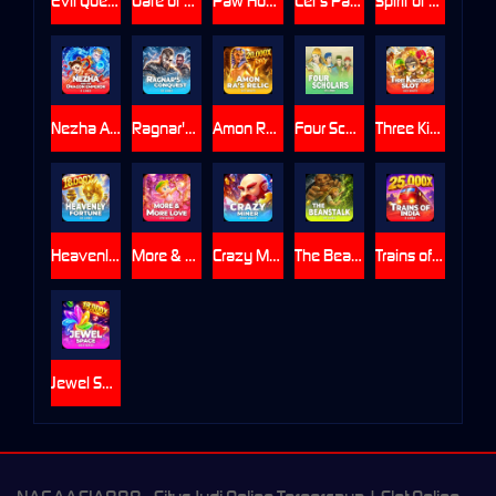
Evil Queen Cauldron
Gate of Ninja
Paw House 2
Let's Party
Spirit of Nine Tails
Nezha And The Dragon Emperor
Ragnar's Conquest
Amon Ra's Relic
Four Scholars
Three Kingdoms Slot
Heavenly Fortune
More & More Love
Crazy Miner
The Beanstalk
Trains of India
Jewel Space