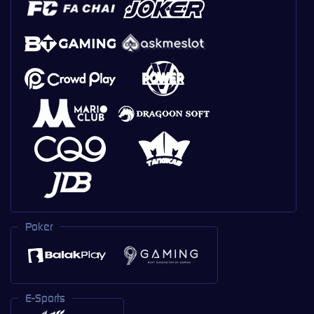
Poker
E-Sports