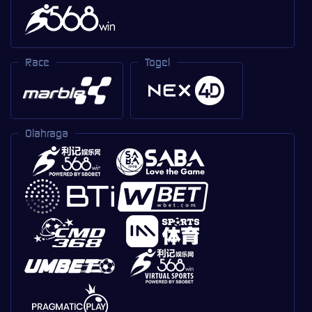
Race
Togel
Olahraga