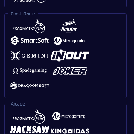
Crash Game
Arcade