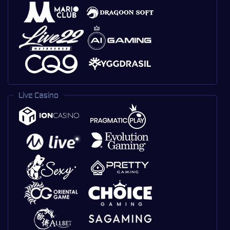
Live Casino