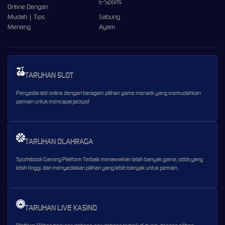
E-Sports
Online Dengan
Mudah | Tips
Sabung
Menang
Ayam
TARUHAN SLOT
Penyedia slot online dengan beragam pilihan game menarik yang memudahkan
pemain untuk mencapai jackpot
TARUHAN OLAHRAGA
Sportsbook Gaming Platform Terbaik menawarkan lebih banyak game, odds yang
lebih tinggi, dan menyediakan pilihan yang lebih banyak untuk pemain.
TARUHAN LIVE KASINO