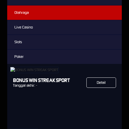
Olahraga
Live Casino
Slots
Poker
BONUS WIN STREAK SPORT
Detail
Tanggal akhir:
-