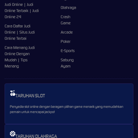
Judi Online | Judi
Olahraga
Online Terbaik | Judi
Online 24
Crash
Game
Cara Daftar Judi
Online | Situs Judi
Arcade
Online Terbai
Poker
Cara Menang Judi
E-Sports
Online Dengan
Mudah | Tips
Sabung
Menang
Ayam
TARUHAN SLOT
Penyedia slot online dengan beragam pilihan game menarik yang memudahkan
pemain untuk mencapai jackpot
TARUHAN OLAHRAGA