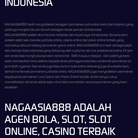
INDONESIA
NAGAASIA888 hadir menyediakan beragam permainan judi online resmi dan terjamin yang
pastinya menjadi hiburan favorit sebagian besar pemain di Indonesia.
NAGAASIA888 adalah situs taruhan terbesar dan terpercaya di Indonesia. Dimana kami
adalah salah satu bandar judi bola online, casino online dan poker online terbaik yang
mencakup seluruh bidang permainan game online. NAGAASIA888 kini hadir sebagai salah
satu bandar bola indonesia yang didukung oleh customer service profesional online 24 jam
dan anda bisa menghubungi kami via livechat , SMS maupun telepon , Dan pastinya kami
akan memberikan kemudahan kepada anda sehingga anda bisa menikmati permainan ini
jauh lebih nyaman. Dan anda juga bisa nonton bola online sekarang juga di website kami,
sambil menikmati permainan judi bola online. NAGAASIA888 juga menyediakan permainan
segala jenis permainan Live Casino dan Poker Online terbaik. Anda hanya cukup
mendaftarkan diri anda sekali saja untuk bisa memainkan semua permainan yang kami
sediakan.
NAGAASIA888 ADALAH
AGEN BOLA, SLOT, SLOT
ONLINE, CASINO TERBAIK