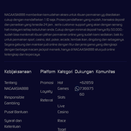
NAGAASIA888 memberikan kemudahan akses untuk ribuan permainan yg disediakan
cukup dengan mendaftarkan 1 ID saja. Proses pendaftaran yang mudah, transaksi deposit
dan penarikan yang tersedia 24 jam , serta customer support yang akan dengan senang
hati melayani setiap kebutuhan anda. Cukup dengan minimal deposit hanya Rp.50.000,-
sudah bisa menikmati ribuan pilihan permainan online yang sudah kami sediakan, baik itu
untuk permainan sport, casino, slot, poker, arcade, tembak ikan, dingdong dan sebagainya.
Segera gabung dan mainkan judi online dengan fitur dan jenis game yang dilengkapi
dengan berbagai macam jackpot menarik, hanya di NAGAASIA888 situs judi online
terlengkap dan terpercaya.
Kebijaksanaan
Platform
Kategori
Dukungan
Komunitas
Tentang
Promosi
Hot
+62859
NAGAASIA888
Games
736975
Loyalty
60
Responsible
Slots
Referral
Gambling
Live
Pusat Bantuan
Casino
Syarat dan
Race
Ketentuan
Togel