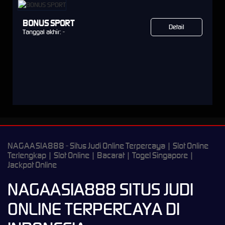
BONUS SPORT
Detail
Tanggal akhir:
-
NAGAASIA888 - Situs Judi Online Terpercaya | Slot Online
Terlengkap | Slot Online | Bacarat | Togel Singapore |
Jackpot Online
NAGAASIA888 SITUS JUDI
ONLINE TERPERCAYA DI