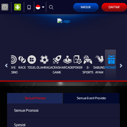
MASUK
DAFTAR
SLOTS
LIVE
RACE
TOGEL
OLAHRAGA
CRASH
ARCADE
POKER
E-
SABUNG
PROMOSI
CASINO
GAME
SPORTS
AYAM
Semua Promosi
Semua Event Provider
Semua Promosi
Spesial