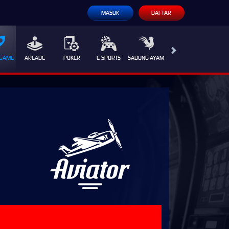
MASUK
DAFTAR
 GAME
ARCADE
POKER
E-SPORTS
SABUNG AYAM
PROMOSI