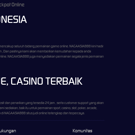
ckpot Online
ONESIA
ang mencakup seluruh bidang permainan game online. NAGAASIA888 kini hadir
epon , Dan pastinya kami akan memberikan kemudahan kepada anda
la online. NAGAASIA888 juga menyediakan permainan segala jenis permainan
E, CASINO TERBAIK
 dan penarikan yang tersedia 24 jam , serta customer support yang akan
ediakan, baik itu untuk permainan sport, casino, slot, poker, arcade,
di NAGAASIA888 situs judi online terlengkap dan terpercaya.
ukungan
Komunitas