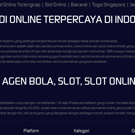
 Online Terlengkap | Slot Online | Bacarat | Togel Singapore | Ja
DI ONLINE TERPERCAYA DI IND
erjamin yang pastinya menjadi hiburan favorit sebagian besar pemain di Indonesia.
imana kami adalah salah satu bandar judi bola online, casino online dan poker online terbaik y
rvice profesional online 24 jam dan anda bisa menghubungi kami via livechat , SMS maupun tel
uga bisa nonton bola online sekarang juga di website kami, sambil menikmati permainan judi bo
i anda sekali saja untuk bisa memainkan semua permainan yang kami sediakan.
GEN BOLA, SLOT, SLOT ONLIN
iakan cukup dengan mendaftarkan 1 ID saja. Proses pendaftaran yang mudah, transaksi deposit
eposit hanya Rp.50.000,- sudah bisa menikmati ribuan pilihan permainan online yang sudah kami s
ine dengan fitur dan jenis game yang dilengkapi dengan berbagai macam jackpot menarik, hanya 
Platform
Kategori
D