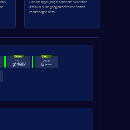
haan
Platform togel yang menarik dari perusahan
ame
terbaik di dunia yang menawarkan hadiah
kemenangan besar