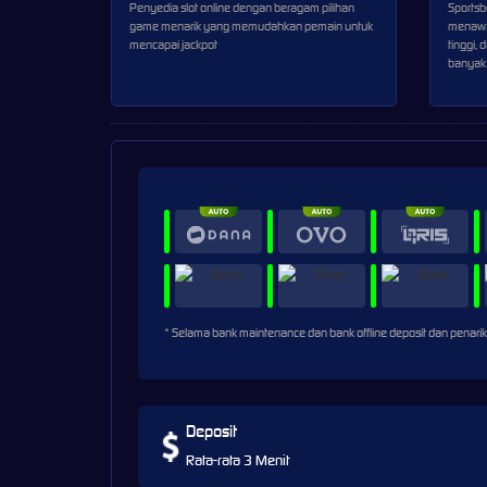
Penyedia slot online dengan beragam pilihan
Sportsb
game menarik yang memudahkan pemain untuk
menawar
mencapai jackpot
tinggi,
banyak 
* Selama bank maintenance dan bank offline deposit dan penarik
Deposit
Rata-rata 3 Menit