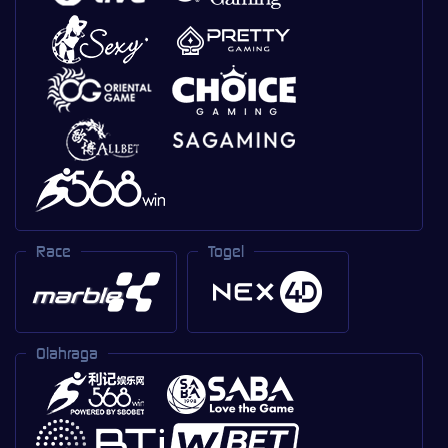
Race
Togel
Olahraga