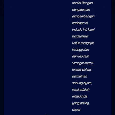
dunia! Dengan
pengalaman
pengembangan
terdepan di
industri ini, kami
berdedikasi
untuk mengejar
keunggulan
dan inovasi.
Sebagai merek
teratas dalam
permainan
sabung ayam,
kami adalah
mitra Anda
yang paling
dapat