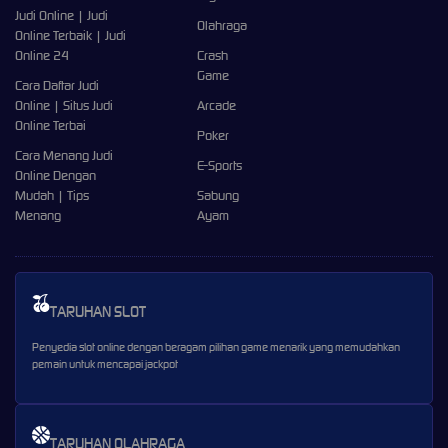
Judi Online | Judi
Olahraga
Online Terbaik | Judi
Online 24
Crash
Game
Cara Daftar Judi
Online | Situs Judi
Arcade
Online Terbai
Poker
Cara Menang Judi
E-Sports
Online Dengan
Mudah | Tips
Sabung
Menang
Ayam
TARUHAN SLOT
Penyedia slot online dengan beragam pilihan game menarik yang memudahkan
pemain untuk mencapai jackpot
TARUHAN OLAHRAGA