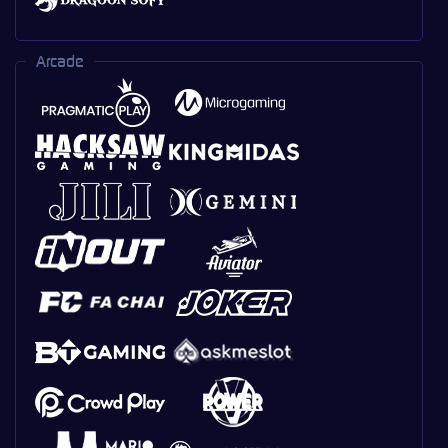
Arcade