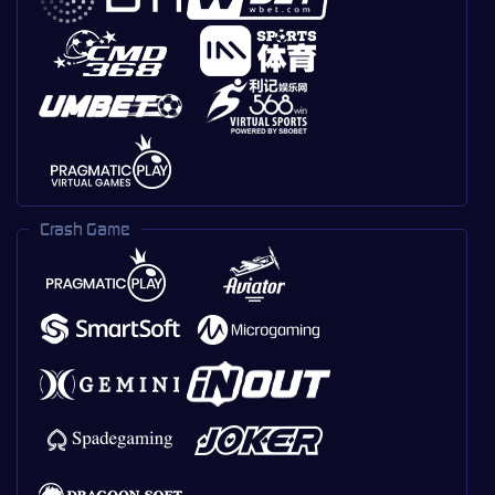
Crash Game