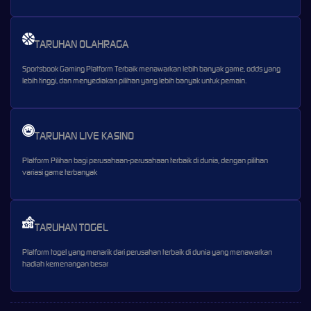
TARUHAN OLAHRAGA
Sportsbook Gaming Platform Terbaik menawarkan lebih banyak game, odds yang
lebih tinggi, dan menyediakan pilihan yang lebih banyak untuk pemain.
TARUHAN LIVE KASINO
Platform Pilihan bagi perusahaan-perusahaan terbaik di dunia, dengan pilihan
variasi game terbanyak
TARUHAN TOGEL
Platform togel yang menarik dari perusahan terbaik di dunia yang menawarkan
hadiah kemenangan besar