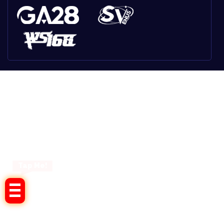
Tap Me!