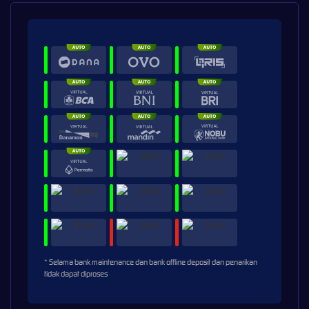
* Selama bank maintenance dan bank offline deposit dan penarikan
tidak dapat diproses