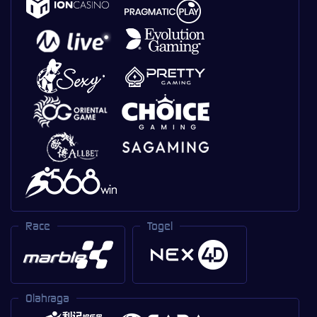
Race
Togel
Olahraga