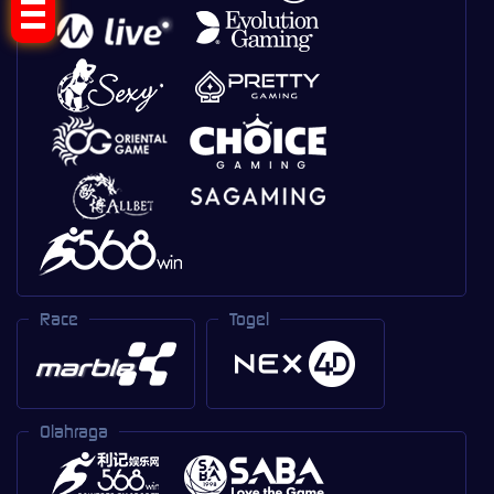
Race
Togel
Olahraga