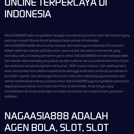
ONLINE TERPERCAYA DI
INDONESIA
NAGAASIA888 hadir menyediakan beragam permainan judi online resmi dan terjamin yang
pastinya menjadi hiburan favorit sebagian besar pemain di Indonesia.
NAGAASIA888 adalah situs taruhan terbesar dan terpercaya di Indonesia. Dimana kami
adalah salah satu bandar judi bola online, casino online dan poker online terbaik yang
mencakup seluruh bidang permainan game online. NAGAASIA888 kini hadir sebagai salah
satu bandar bola indonesia yang didukung oleh customer service profesional online 24 jam
dan anda bisa menghubungi kami via livechat , SMS maupun telepon , Dan pastinya kami
akan memberikan kemudahan kepada anda sehingga anda bisa menikmati permainan ini
jauh lebih nyaman. Dan anda juga bisa nonton bola online sekarang juga di website kami,
sambil menikmati permainan judi bola online. NAGAASIA888 juga menyediakan permainan
segala jenis permainan Live Casino dan Poker Online terbaik. Anda hanya cukup
mendaftarkan diri anda sekali saja untuk bisa memainkan semua permainan yang kami
sediakan.
NAGAASIA888 ADALAH
AGEN BOLA, SLOT, SLOT