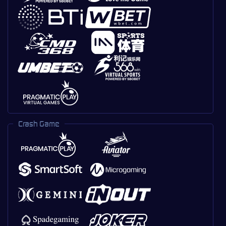
Crash Game