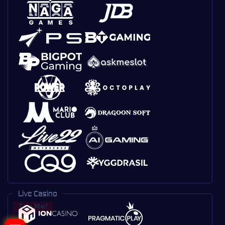
Live Casino
Tap Me!