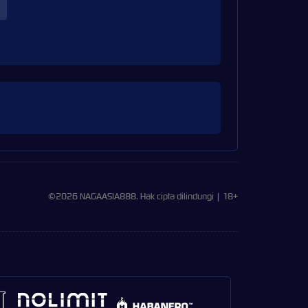
©2026 NAGAASIA888. Hak cipta dilindungi | 18+