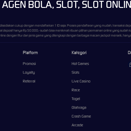
GEN BOLA, SLOT, SLOT ONLIN
iakan cukup dengan mendaftarkan 1 ID saja. Proses pendaftaran yang mudah, transaksi deposit
eposit hanya Rp.50.000,- sudah bisa menikmati ribuan pilihan permainan online yang sudah kami s
ine dengan fitur dan jenis game yang dilengkapi dengan berbagai macam jackpot menarik, hanya 
Platform
Kategori
D
Promosi
Hot Games
Loyalty
Slots
Referral
Live Casino
Race
Togel
Olahraga
Crash Game
Arcade