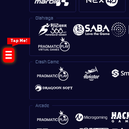
Olahraga
Tap Me!
Crash Game
Arcade