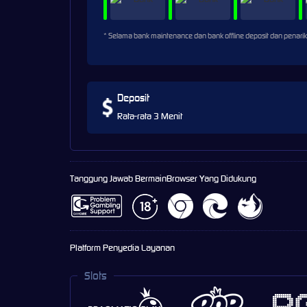
* Selama bank maintenance dan bank offline deposit dan penarik
Deposit
Rata-rata 3 Menit
Tanggung Jawab Bermain
Browser Yang Didukung
Platform Penyedia Layanan
Slots