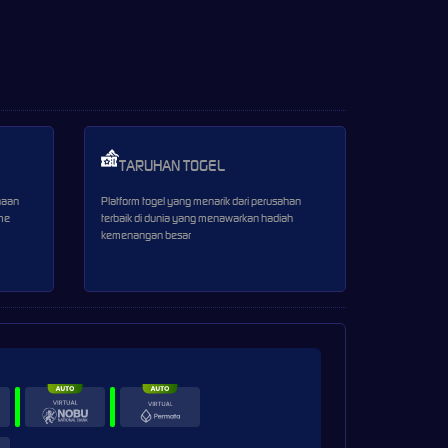
TARUHAN TOGEL
haan
Platform togel yang menarik dari perusahan
ame
terbaik di dunia yang menawarkan hadiah
kemenangan besar