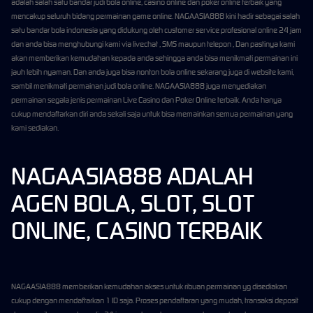
adalah salah satu bandar judi bola online, casino online dan poker online terbaik yang
mencakup seluruh bidang permainan game online. NAGAASIA888 kini hadir sebagai salah
satu bandar bola indonesia yang didukung oleh customer service profesional online 24 jam
dan anda bisa menghubungi kami via livechat , SMS maupun telepon , Dan pastinya kami
akan memberikan kemudahan kepada anda sehingga anda bisa menikmati permainan ini
jauh lebih nyaman. Dan anda juga bisa nonton bola online sekarang juga di website kami,
sambil menikmati permainan judi bola online. NAGAASIA888 juga menyediakan
permainan segala jenis permainan Live Casino dan Poker Online terbaik. Anda hanya
cukup mendaftarkan diri anda sekali saja untuk bisa memainkan semua permainan yang
kami sediakan.
NAGAASIA888 ADALAH
AGEN BOLA, SLOT, SLOT
ONLINE, CASINO TERBAIK
NAGAASIA888 memberikan kemudahan akses untuk ribuan permainan yg disediakan
cukup dengan mendaftarkan 1 ID saja. Proses pendaftaran yang mudah, transaksi deposit