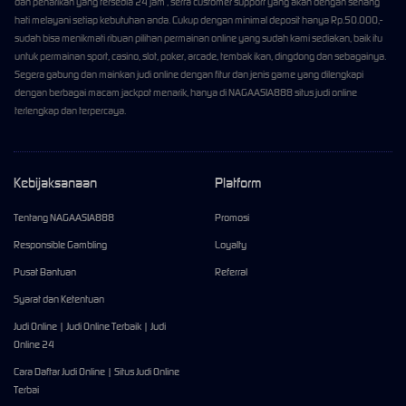
dan penarikan yang tersedia 24 jam , serta customer support yang akan dengan senang
hati melayani setiap kebutuhan anda. Cukup dengan minimal deposit hanya Rp.50.000,-
sudah bisa menikmati ribuan pilihan permainan online yang sudah kami sediakan, baik itu
untuk permainan sport, casino, slot, poker, arcade, tembak ikan, dingdong dan sebagainya.
Segera gabung dan mainkan judi online dengan fitur dan jenis game yang dilengkapi
dengan berbagai macam jackpot menarik, hanya di NAGAASIA888 situs judi online
terlengkap dan terpercaya.
Kebijaksanaan
Platform
Tentang NAGAASIA888
Promosi
Responsible Gambling
Loyalty
Pusat Bantuan
Referral
Syarat dan Ketentuan
Judi Online | Judi Online Terbaik | Judi
Online 24
Cara Daftar Judi Online | Situs Judi Online
Terbai