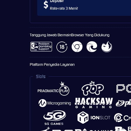
Deposit
Rata-rata 3 Menit
Tanggung Jawab Bermain
Browser Yang Didukung
Platform Penyedia Layanan
Slots