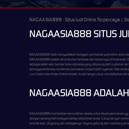
NAGAASIA888 - Situs Judi Online Terpercaya | Slot
NAGAASIA888 SITUS JU
NAGAASIA888 hadir menyediakan beragam permainan judi online resmi dan t
NAGAASIA888 adalah situs taruhan terbesar dan terpercaya di Indonesia. D
sebagai salah satu bandar bola indonesia yang didukung oleh customer se
sehingga anda bisa menikmati permainan ini jauh lebih nyaman. Dan anda j
Live Casino dan Poker Online terbaik. Anda hanya cukup mendaftarkan dir
NAGAASIA888 ADALAH A
NAGAASIA888 memberikan kemudahan akses untuk ribuan permainan yg dised
dengan senang hati melayani setiap kebutuhan anda. Cukup dengan minimal d
tembak ikan, dingdong dan sebagainya. Segera gabung dan mainkan judi onl