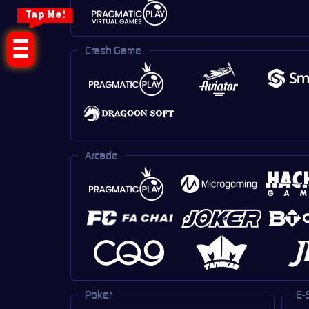
Tap Me!
Crash Game
Arcade
Poker
E-