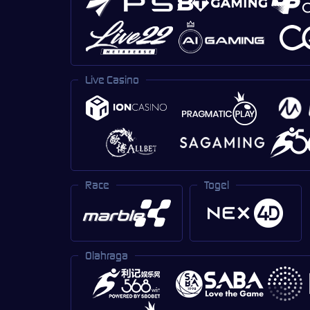
Live Casino
Race
Togel
Olahraga