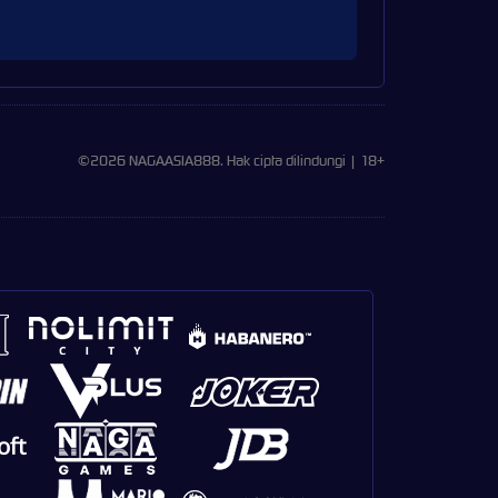
©2026 NAGAASIA888. Hak cipta dilindungi | 18+