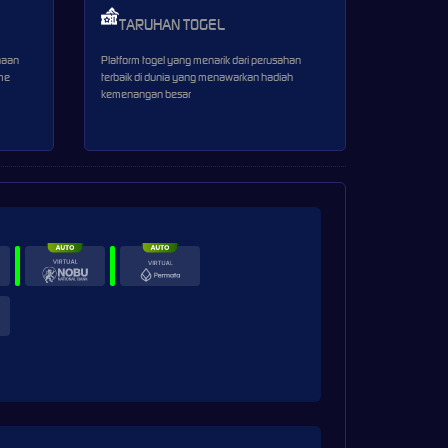
TARUHAN TOGEL
haan
Platform togel yang menarik dari perusahan
ame
terbaik di dunia yang menawarkan hadiah
kemenangan besar