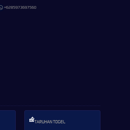
+6285973697560
TARUHAN TOGEL