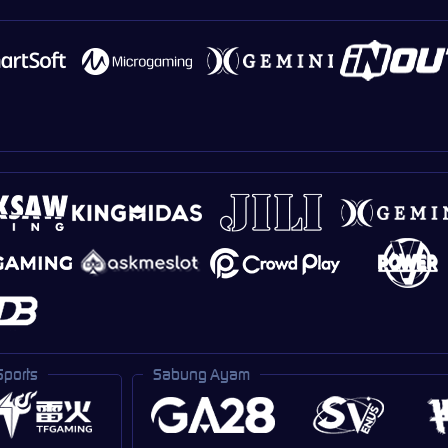
Sports
Sabung Ayam