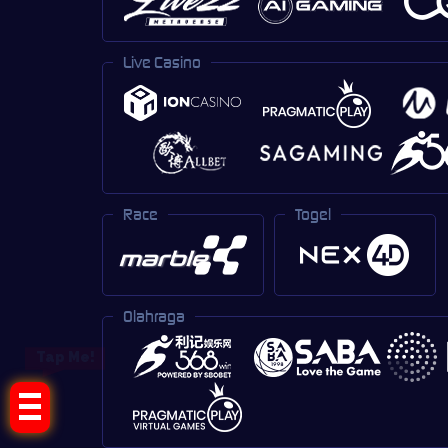
Live Casino
Race
Togel
Olahraga
Tap Me!