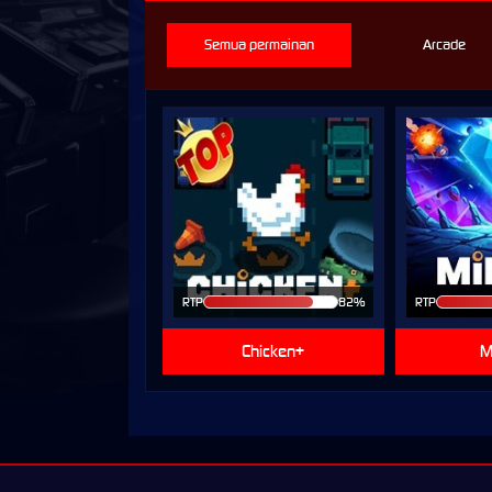
Semua permainan
Arcade
RTP
82%
RTP
Chicken+
M