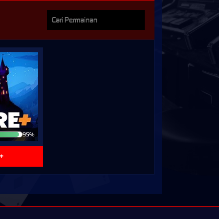
95%
e+