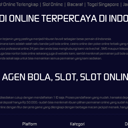
 Online Terlengkap | Slot Online | Bacarat | Togel Singapore | Ja
DI ONLINE TERPERCAYA DI IND
erjamin yang pastinya menjadi hiburan favorit sebagian besar pemain di Indonesia.
imana kami adalah salah satu bandar judi bola online, casino online dan poker online terbaik y
rvice profesional online 24 jam dan anda bisa menghubungi kami via livechat , SMS maupun tel
uga bisa nonton bola online sekarang juga di website kami, sambil menikmati permainan judi bo
i anda sekali saja untuk bisa memainkan semua permainan yang kami sediakan.
GEN BOLA, SLOT, SLOT ONLIN
iakan cukup dengan mendaftarkan 1 ID saja. Proses pendaftaran yang mudah, transaksi deposit
eposit hanya Rp.50.000,- sudah bisa menikmati ribuan pilihan permainan online yang sudah kami s
ine dengan fitur dan jenis game yang dilengkapi dengan berbagai macam jackpot menarik, hanya 
Platform
Kategori
D