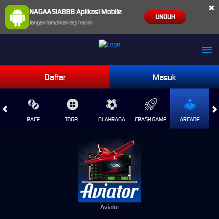
×
NAGAASIA888 Aplikasi Mobile
UNDUH
Jangan tampilkan lagi hari ini
Daftar
Masuk
SINO
RACE
TOGEL
OLAHRAGA
CRASH GAME
ARCADE
Aviator