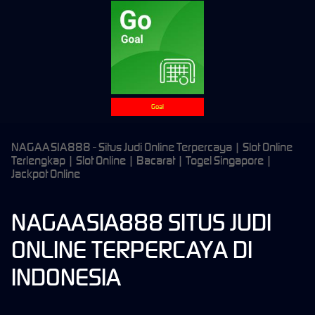
Goal
NAGAASIA888 - Situs Judi Online Terpercaya | Slot Online
Terlengkap | Slot Online | Bacarat | Togel Singapore |
Jackpot Online
NAGAASIA888 SITUS JUDI
ONLINE TERPERCAYA DI
INDONESIA