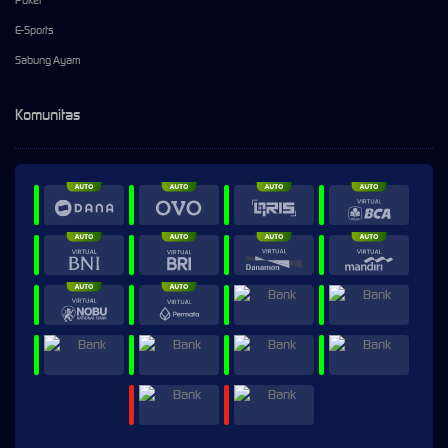
E-Sports
Sabung Ayam
Komunitas